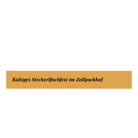
Kultiges Steckerlfischfest im Zollpackhof