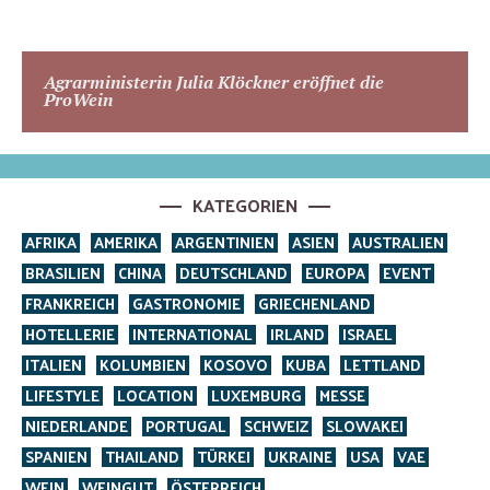
Agrarministerin Julia Klöckner eröffnet die
ProWein
KATEGORIEN
AFRIKA
AMERIKA
ARGENTINIEN
ASIEN
AUSTRALIEN
BRASILIEN
CHINA
DEUTSCHLAND
EUROPA
EVENT
FRANKREICH
GASTRONOMIE
GRIECHENLAND
HOTELLERIE
INTERNATIONAL
IRLAND
ISRAEL
ITALIEN
KOLUMBIEN
KOSOVO
KUBA
LETTLAND
LIFESTYLE
LOCATION
LUXEMBURG
MESSE
NIEDERLANDE
PORTUGAL
SCHWEIZ
SLOWAKEI
SPANIEN
THAILAND
TÜRKEI
UKRAINE
USA
VAE
WEIN
WEINGUT
ÖSTERREICH