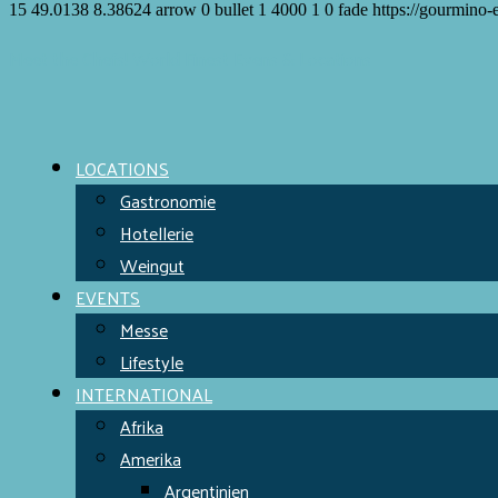
15
49.0138
8.38624
arrow
0
bullet
1
4000
1
0
fade
https://gourmino-
Meet the Chefs!
World Finest
Evens & Locations
LOCATIONS
Gastronomie
Hotellerie
Weingut
EVENTS
Messe
Lifestyle
INTERNATIONAL
Afrika
Amerika
Argentinien