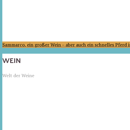
Sammarco, ein großer Wein – aber auch ein schnelles Pferd
WEIN
Welt der Weine