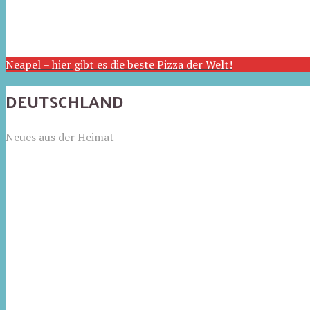
Neapel – hier gibt es die beste Pizza der Welt!
DEUTSCHLAND
Neues aus der Heimat