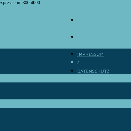
express.com
300
4000
ÜBER GOURMINO
/
KONTAKT
/
IMPRESSUM
/
DATENSCHUTZ
/