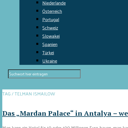
Niederlande
Österreich
Portugal
Schweiz
Slowakei
Spanien
Türkei
Ukraine
TAG / TELMAN ISMAILOW
Das „Mardan Palace“ in Antalya – w
Man kann ein Hotel für 10 oder 100 Millionen Euro bauen, man kan