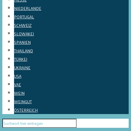
NIEDERLANDE
PORTUGAL
SCHWEIZ
SLOWAKEI
SPANIEN
THAILAND
TÜRKEI
UKRAINE
USA
VAE
WEIN
WEINGUT
ÖSTERREICH