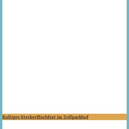
Kultiges Steckerlfischfest im Zollpackhof