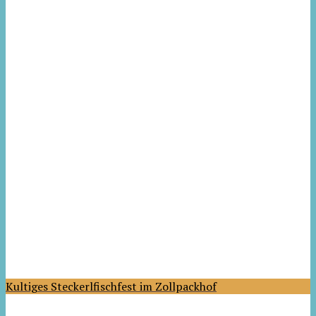
Kultiges Steckerlfischfest im Zollpackhof