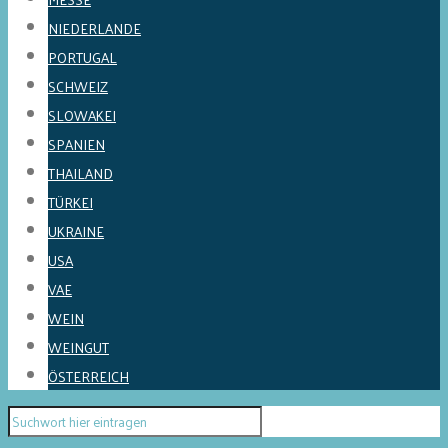
NIEDERLANDE
PORTUGAL
SCHWEIZ
SLOWAKEI
SPANIEN
THAILAND
TÜRKEI
UKRAINE
USA
VAE
WEIN
WEINGUT
ÖSTERREICH