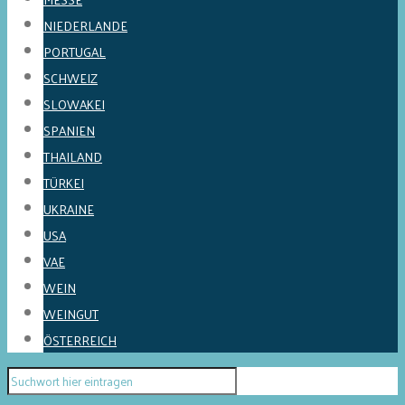
NIEDERLANDE
PORTUGAL
SCHWEIZ
SLOWAKEI
SPANIEN
THAILAND
TÜRKEI
UKRAINE
USA
VAE
WEIN
WEINGUT
ÖSTERREICH