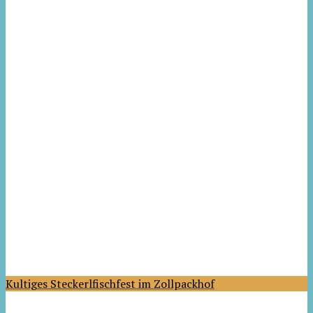
Kultiges Steckerlfischfest im Zollpackhof