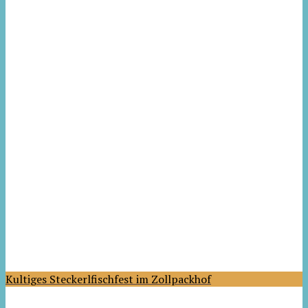
Kultiges Steckerlfischfest im Zollpackhof