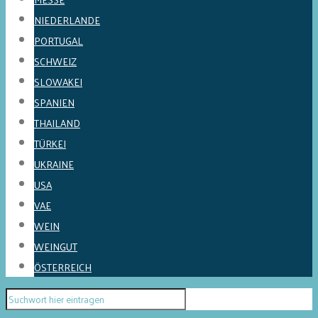
NIEDERLANDE
PORTUGAL
SCHWEIZ
SLOWAKEI
SPANIEN
THAILAND
TÜRKEI
UKRAINE
USA
VAE
WEIN
WEINGUT
ÖSTERREICH