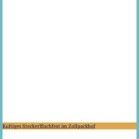
Kultiges Steckerlfischfest im Zollpackhof