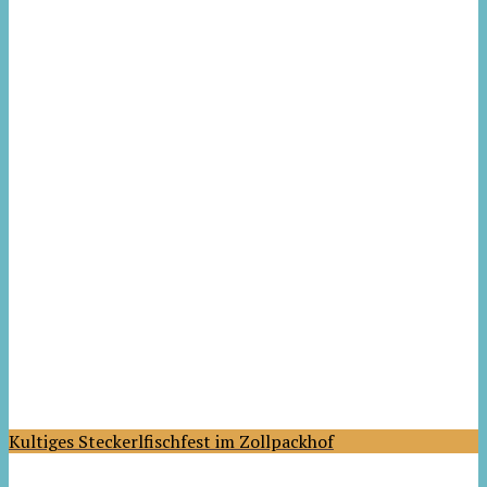
Kultiges Steckerlfischfest im Zollpackhof