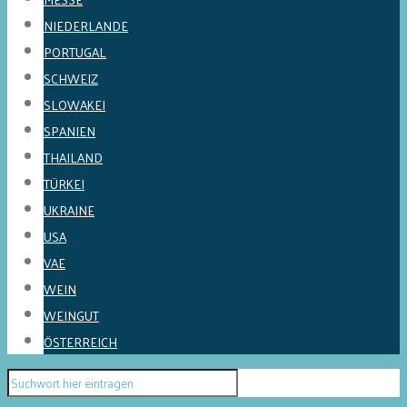
NIEDERLANDE
PORTUGAL
SCHWEIZ
SLOWAKEI
SPANIEN
THAILAND
TÜRKEI
UKRAINE
USA
VAE
WEIN
WEINGUT
ÖSTERREICH