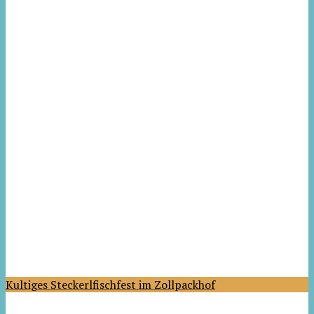
Kultiges Steckerlfischfest im Zollpackhof