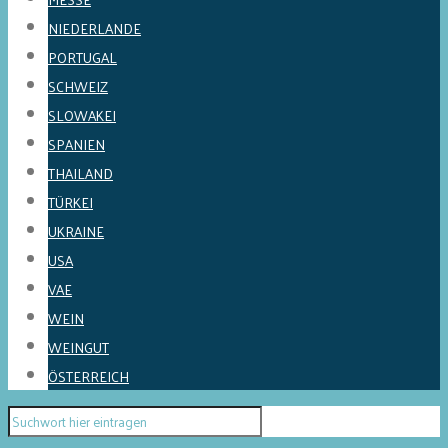
NIEDERLANDE
PORTUGAL
SCHWEIZ
SLOWAKEI
SPANIEN
THAILAND
TÜRKEI
UKRAINE
USA
VAE
WEIN
WEINGUT
ÖSTERREICH