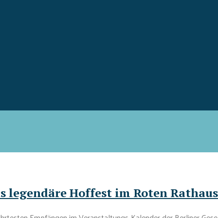
as legendäre Hoffest im Roten Rathaus
rtesten Empfängen im Veranstaltungs-Kalender der Berliner Gesel