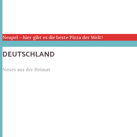
Neapel – hier gibt es die beste Pizza der Welt!
DEUTSCHLAND
Neues aus der Heimat