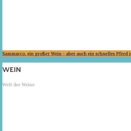
Sammarco, ein großer Wein – aber auch ein schnelles Pferd
WEIN
Welt der Weine