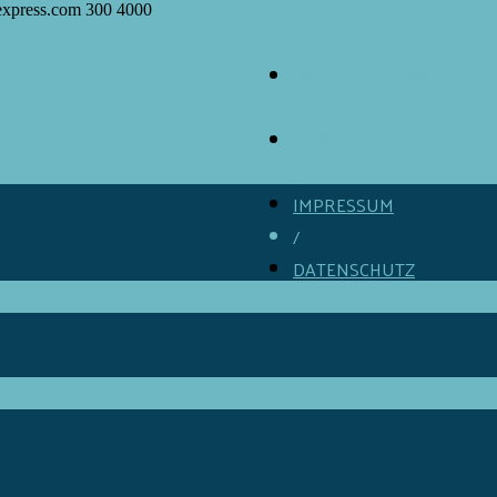
express.com
300
4000
ÜBER GOURMINO
/
KONTAKT
/
IMPRESSUM
/
DATENSCHUTZ
/