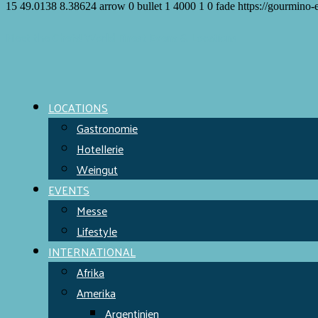
15
49.0138
8.38624
arrow
0
bullet
1
4000
1
0
fade
https://gourmino-
Meet the Chefs!
World Finest
Evens & Locations
LOCATIONS
Gastronomie
Hotellerie
Weingut
EVENTS
Messe
Lifestyle
INTERNATIONAL
Afrika
Amerika
Argentinien