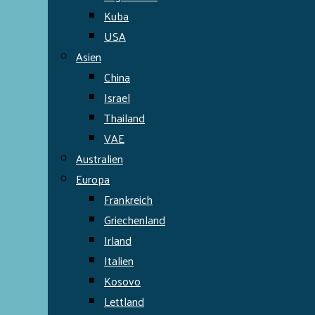
Kuba
USA
Asien
China
Israel
Thailand
VAE
Australien
Europa
Frankreich
Griechenland
Irland
Italien
Kosovo
Lettland