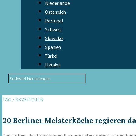
Niederlande
Österreich
Portugal
Schweiz
Slowakei
Spanien
Türkei
Ukraine
TAG / SKYKITCHEN
20 Berliner Meisterköche regieren d
Das Hoffest des Regierenden Bürgermeisters gehört zu den begeh