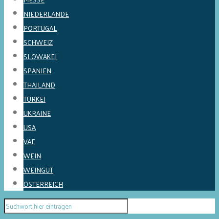
NIEDERLANDE
PORTUGAL
SCHWEIZ
SLOWAKEI
SPANIEN
THAILAND
TÜRKEI
UKRAINE
USA
VAE
WEIN
WEINGUT
ÖSTERREICH