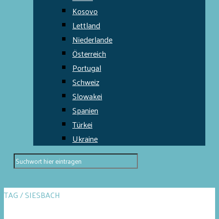
Kosovo
Lettland
Niederlande
Österreich
Portugal
Schweiz
Slowakei
Spanien
Türkei
Ukraine
TAG / SIESBACH