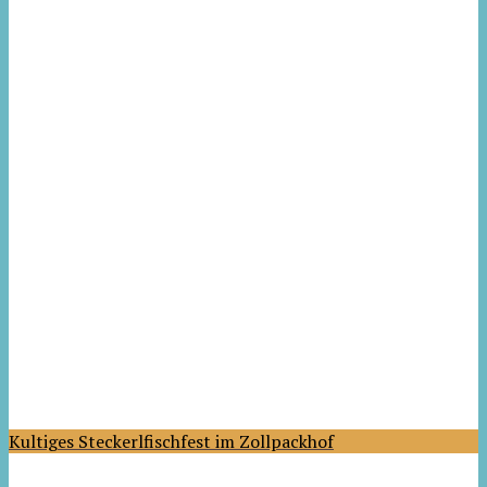
Kultiges Steckerlfischfest im Zollpackhof