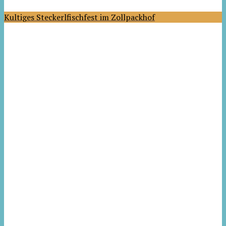
Kultiges Steckerlfischfest im Zollpackhof