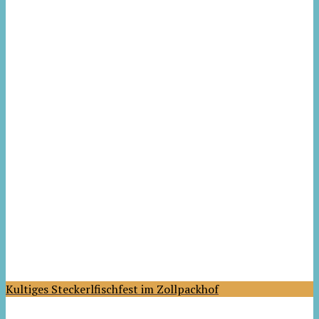
Kultiges Steckerlfischfest im Zollpackhof