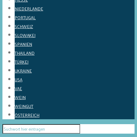
NIEDERLANDE
PORTUGAL
SCHWEIZ
SLOWAKEI
SPANIEN
THAILAND
TÜRKEI
UKRAINE
USA
VAE
WEIN
WEINGUT
ÖSTERREICH