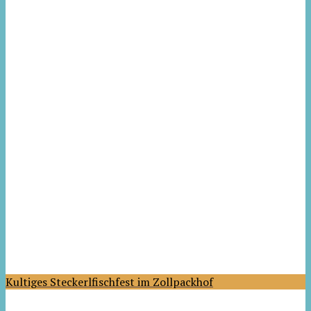
Kultiges Steckerlfischfest im Zollpackhof