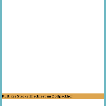
Kultiges Steckerlfischfest im Zollpackhof