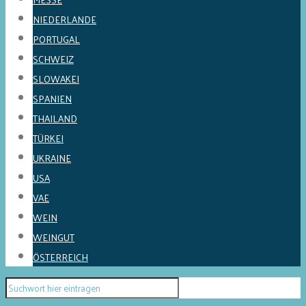
NIEDERLANDE
PORTUGAL
SCHWEIZ
SLOWAKEI
SPANIEN
THAILAND
TÜRKEI
UKRAINE
USA
VAE
WEIN
WEINGUT
ÖSTERREICH