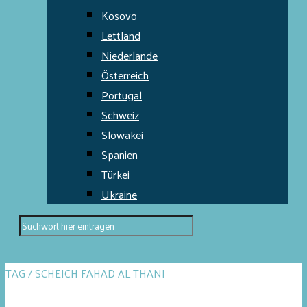
Kosovo
Lettland
Niederlande
Österreich
Portugal
Schweiz
Slowakei
Spanien
Türkei
Ukraine
TAG / SCHEICH FAHAD AL THANI