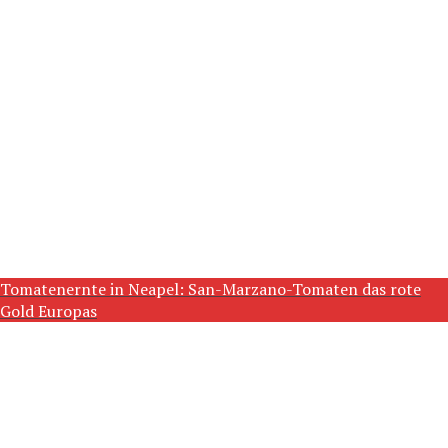
Tomatenernte in Neapel: San-Marzano-Tomaten das rote
Gold Europas