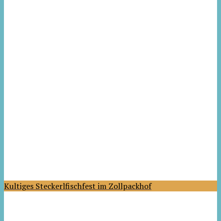
Kultiges Steckerlfischfest im Zollpackhof