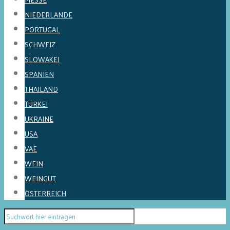
NIEDERLANDE
PORTUGAL
SCHWEIZ
SLOWAKEI
SPANIEN
THAILAND
TÜRKEI
UKRAINE
USA
VAE
WEIN
WEINGUT
ÖSTERREICH