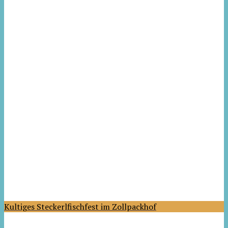
Kultiges Steckerlfischfest im Zollpackhof