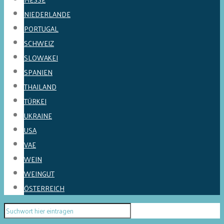
NIEDERLANDE
PORTUGAL
SCHWEIZ
SLOWAKEI
SPANIEN
THAILAND
TÜRKEI
UKRAINE
USA
VAE
WEIN
WEINGUT
ÖSTERREICH