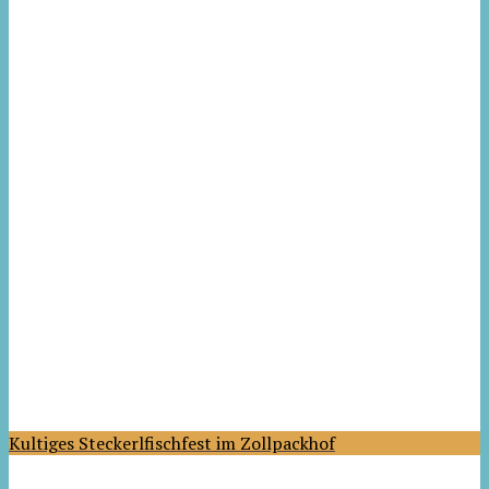
Kultiges Steckerlfischfest im Zollpackhof