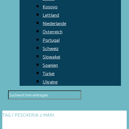
Kosovo
Lettland
Niederlande
Österreich
Portugal
Schweiz
Slowakei
Spanien
Türkei
Ukraine
TAG / PESCHERIA 2 MARI