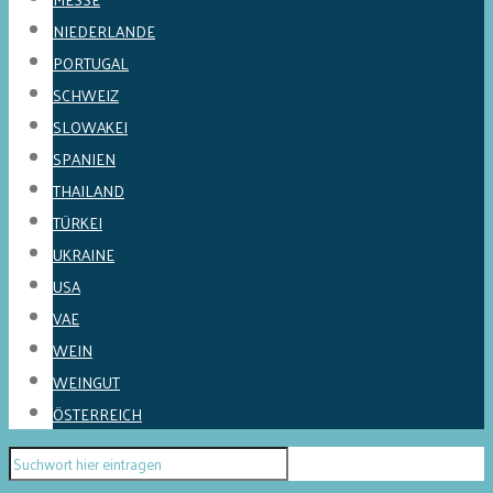
NIEDERLANDE
PORTUGAL
SCHWEIZ
SLOWAKEI
SPANIEN
THAILAND
TÜRKEI
UKRAINE
USA
VAE
WEIN
WEINGUT
ÖSTERREICH