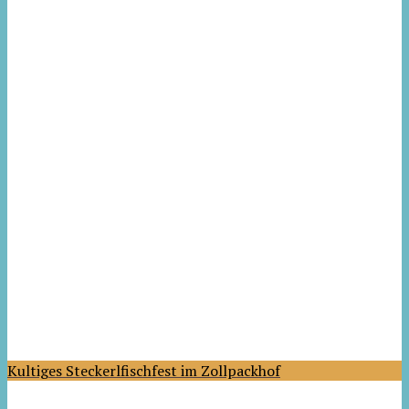
Kultiges Steckerlfischfest im Zollpackhof