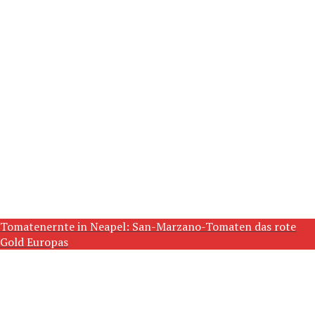
Tomatenernte in Neapel: San-Marzano-Tomaten das rote
Gold Europas