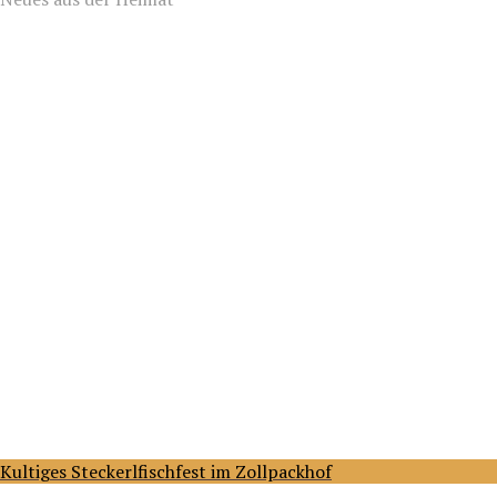
Kultiges Steckerlfischfest im Zollpackhof