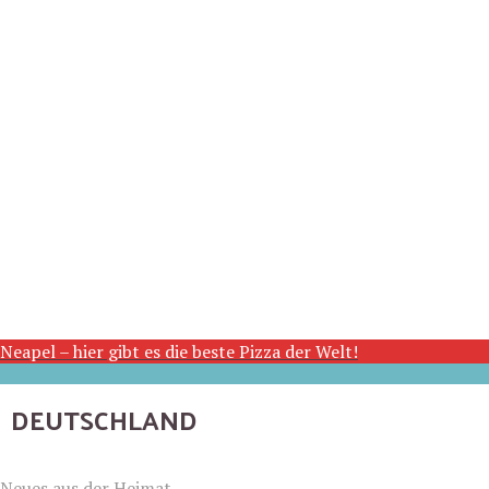
Neapel – hier gibt es die beste Pizza der Welt!
DEUTSCHLAND
Neues aus der Heimat