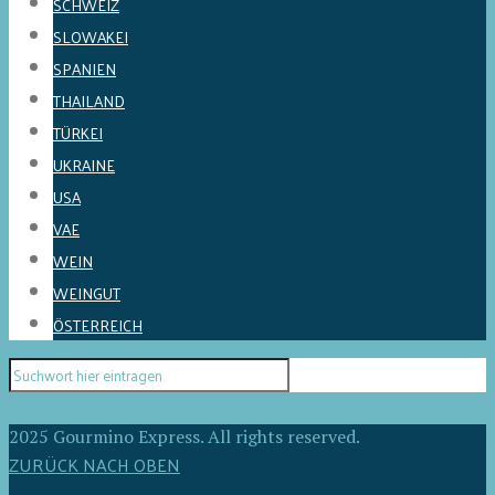
SCHWEIZ
SLOWAKEI
SPANIEN
THAILAND
TÜRKEI
UKRAINE
USA
VAE
WEIN
WEINGUT
ÖSTERREICH
2025 Gourmino Express. All rights reserved.
ZURÜCK NACH OBEN