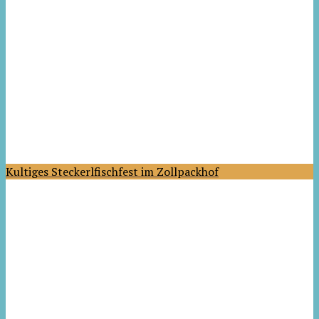
Kultiges Steckerlfischfest im Zollpackhof