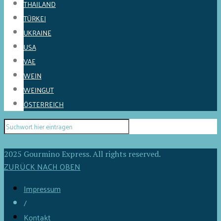
THAILAND
TÜRKEI
UKRAINE
USA
VAE
WEIN
WEINGUT
ÖSTERREICH
2025 Gourmino Express. All rights reserved.
ZURÜCK NACH OBEN
Impressum
/
Kontakt