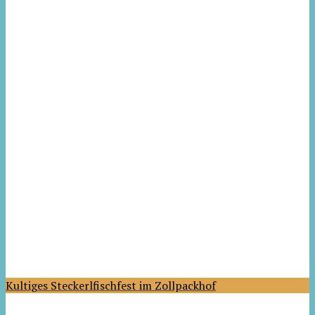
Kultiges Steckerlfischfest im Zollpackhof