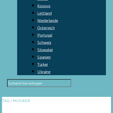
Kosovo
Lettland
Niederlande
Österreich
Portugal
Schweiz
Slowakei
Spanien
Türkei
Ukraine
TAG / MUSIKER