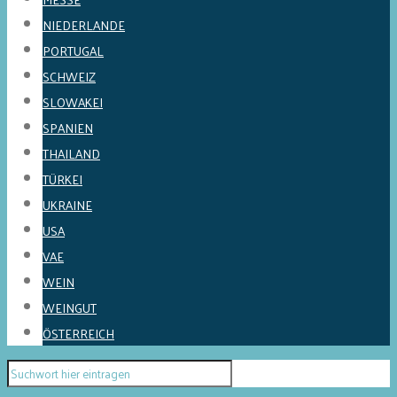
NIEDERLANDE
PORTUGAL
SCHWEIZ
SLOWAKEI
SPANIEN
THAILAND
TÜRKEI
UKRAINE
USA
VAE
WEIN
WEINGUT
ÖSTERREICH