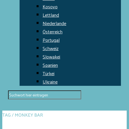
Kosovo
Lettland
Niederlande
Österreich
Portugal
Schweiz
Slowakei
Spanien
Türkei
Ukraine
TAG / MONKEY BAR