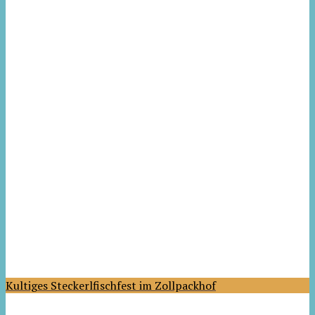
Kultiges Steckerlfischfest im Zollpackhof