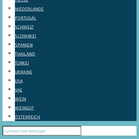
NIEDERLANDE
PORTUGAL
SCHWEIZ
SLOWAKEI
SPANIEN
THAILAND
TÜRKEI
UKRAINE
USA
VAE
WEIN
WEINGUT
ÖSTERREICH