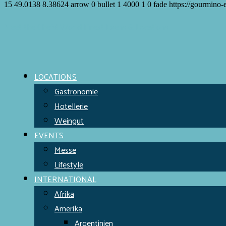
15
49.0138
8.38624
arrow
0
bullet
1
4000
1
0
fade
https://gourmino-
Meet the Chefs!
World Finest
Evens & Locations
LOCATIONS
Gastronomie
Hotellerie
Weingut
EVENTS
Messe
Lifestyle
INTERNATIONAL
Afrika
Amerika
Argentinien