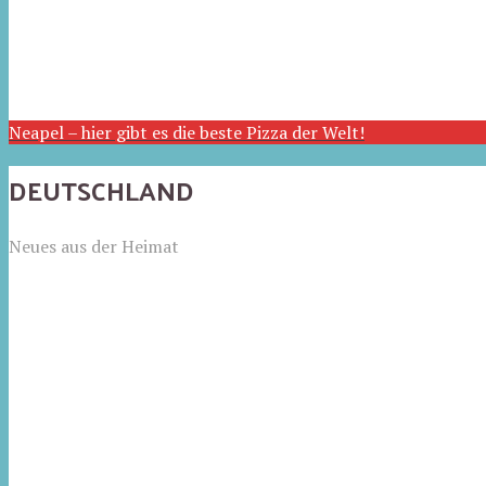
Neapel – hier gibt es die beste Pizza der Welt!
DEUTSCHLAND
Neues aus der Heimat