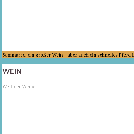
Sammarco, ein großer Wein – aber auch ein schnelles Pferd
WEIN
Welt der Weine