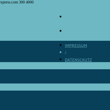
express.com
300
4000
ÜBER GOURMINO
/
KONTAKT
/
IMPRESSUM
/
DATENSCHUTZ
/