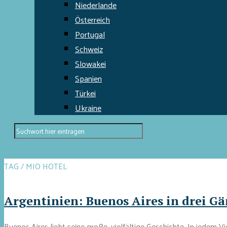
Niederlande
Österreich
Portugal
Schweiz
Slowakei
Spanien
Türkei
Ukraine
TAG / MIO HOTEL
Argentinien: Buenos Aires in drei G
Buenos Aires liebt seine große, vielfältige Geschichte. In jedem V