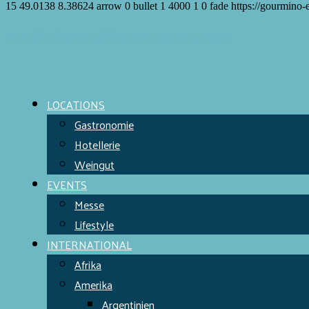
15
49.0138
8.38624
arrow
0
bullet
1
4000
1
0
fade
https://gourmino-
Meet the Chefs!
World Finest
Evens & Locations
LOCATIONS
Gastronomie
Hotellerie
Weingut
EVENTS
Messe
Lifestyle
INTERNATIONAL
Afrika
Amerika
Argentinien