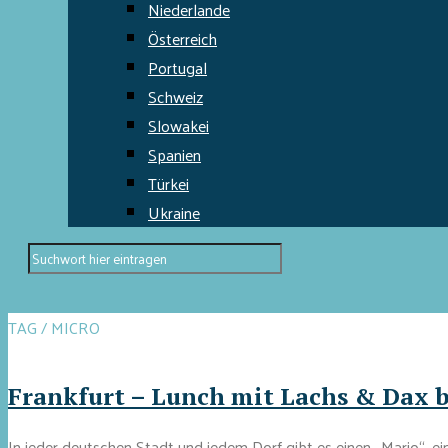
Niederlande
Österreich
Portugal
Schweiz
Slowakei
Spanien
Türkei
Ukraine
TAG / MICRO
Frankfurt – Lunch mit Lachs & Dax b
In jeder deutschen Stadt und jedem Dorf gibt es einen „Mario“, ein