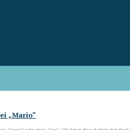
ei „Mario“
en „Giorgio“ oder einen „Enzo“. Wir lieben diese italienischen Rest