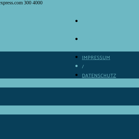
express.com
300
4000
ÜBER GOURMINO
/
KONTAKT
/
IMPRESSUM
/
DATENSCHUTZ
/