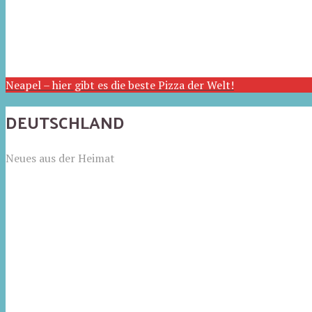
Neapel – hier gibt es die beste Pizza der Welt!
DEUTSCHLAND
Neues aus der Heimat