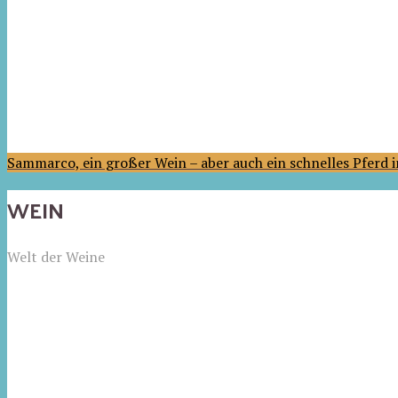
Sammarco, ein großer Wein – aber auch ein schnelles Pferd
WEIN
Welt der Weine