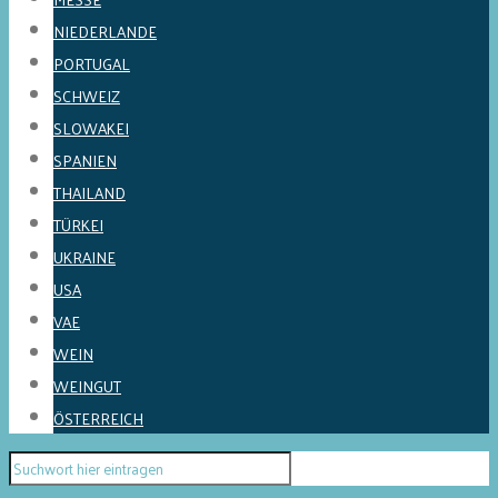
NIEDERLANDE
PORTUGAL
SCHWEIZ
SLOWAKEI
SPANIEN
THAILAND
TÜRKEI
UKRAINE
USA
VAE
WEIN
WEINGUT
ÖSTERREICH