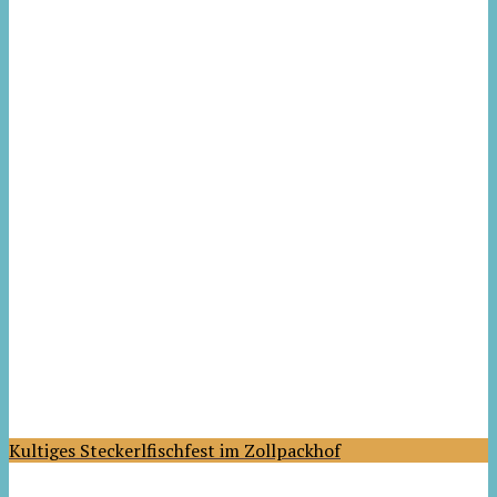
Kultiges Steckerlfischfest im Zollpackhof