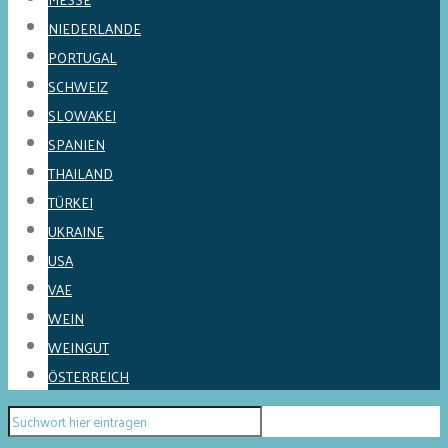
NIEDERLANDE
PORTUGAL
SCHWEIZ
SLOWAKEI
SPANIEN
THAILAND
TÜRKEI
UKRAINE
USA
VAE
WEIN
WEINGUT
ÖSTERREICH