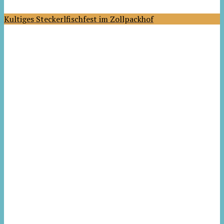
Kultiges Steckerlfischfest im Zollpackhof