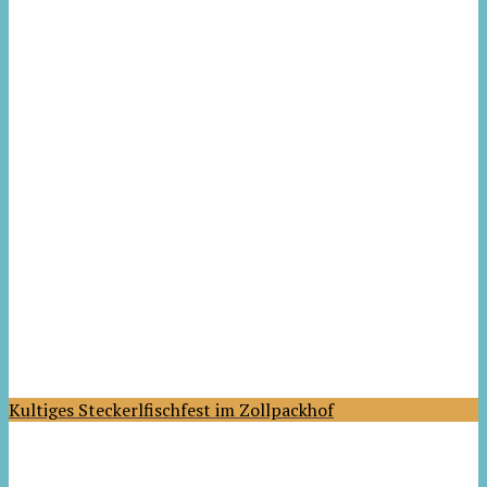
Kultiges Steckerlfischfest im Zollpackhof