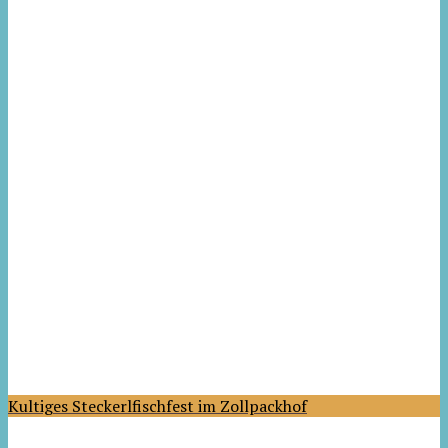
Kultiges Steckerlfischfest im Zollpackhof