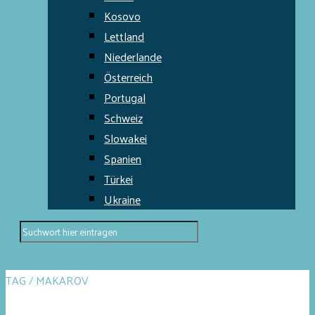
Kosovo
Lettland
Niederlande
Österreich
Portugal
Schweiz
Slowakei
Spanien
Türkei
Ukraine
TAG / MAKAROV