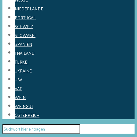
NIEDERLANDE
PORTUGAL
SCHWEIZ
SLOWAKEI
SPANIEN
THAILAND
TÜRKEI
UKRAINE
USA
VAE
WEIN
WEINGUT
ÖSTERREICH