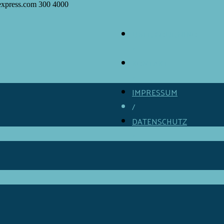
express.com
300
4000
ÜBER GOURMINO
/
KONTAKT
/
IMPRESSUM
/
DATENSCHUTZ
/