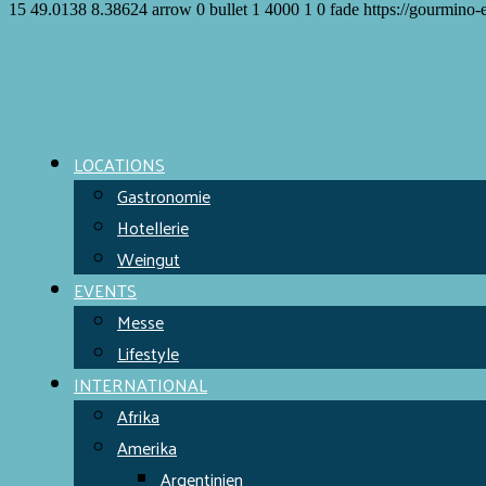
15
49.0138
8.38624
arrow
0
bullet
1
4000
1
0
fade
https://gourmino-
Meet the Chefs!
World Finest
Evens & Locations
LOCATIONS
Gastronomie
Hotellerie
Weingut
EVENTS
Messe
Lifestyle
INTERNATIONAL
Afrika
Amerika
Argentinien