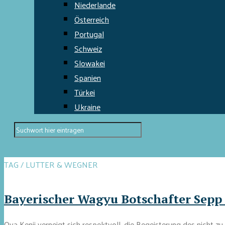
Niederlande
Österreich
Portugal
Schweiz
Slowakei
Spanien
Türkei
Ukraine
TAG / LUTTER & WEGNER
Bayerischer Wagyu Botschafter Sepp
Oya Kenji verneigt sich respektvoll, die Begeisterung des nicht