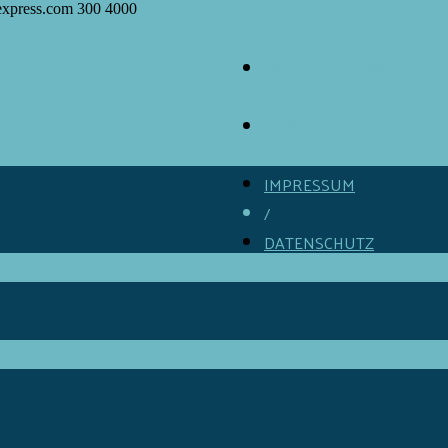
express.com
300
4000
ÜBER GOURMINO
/
KONTAKT
/
IMPRESSUM
/
DATENSCHUTZ
/