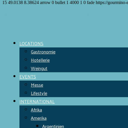
15
49.0138
8.38624
arrow
0
bullet
1
4000
1
0
fade
https://gourmino-
Meet the Chefs!
World Finest
Evens & Locations
LOCATIONS
Gastronomie
Hotellerie
Weingut
EVENTS
Messe
Lifestyle
INTERNATIONAL
Afrika
Amerika
Argentinien