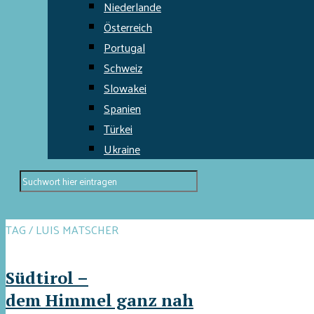
Niederlande
Österreich
Portugal
Schweiz
Slowakei
Spanien
Türkei
Ukraine
TAG / LUIS MATSCHER
Südtirol –
dem Himmel ganz nah