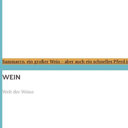
Sammarco, ein großer Wein – aber auch ein schnelles Pferd
WEIN
Welt der Weine