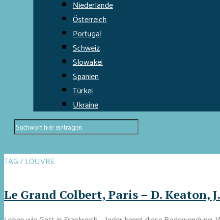
Niederlande
Österreich
Portugal
Schweiz
Slowakei
Spanien
Türkei
Ukraine
TAG / LOUVRE
Le Grand Colbert, Paris – D. Keaton, 
Leben wie Gott in Frankreich – Jeder kennt diese Redewendung. Wo