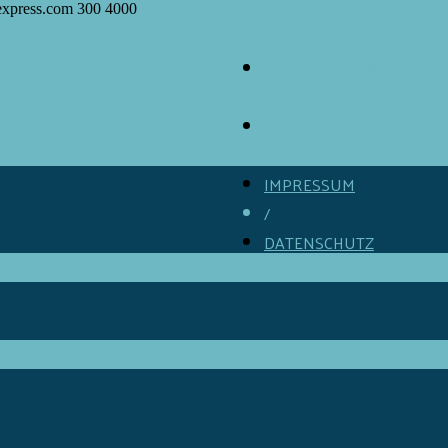
express.com
300
4000
ÜBER GOURMINO
/
KONTAKT
/
IMPRESSUM
/
DATENSCHUTZ
/