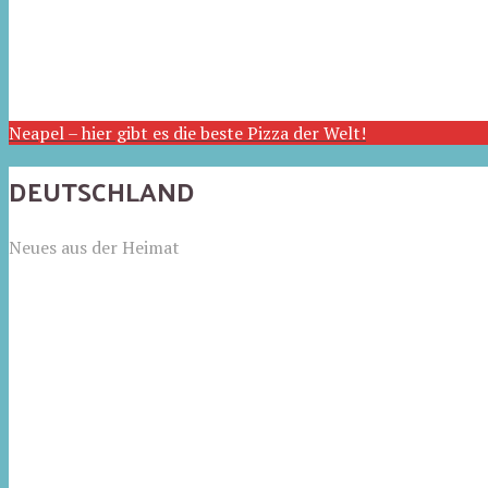
Neapel – hier gibt es die beste Pizza der Welt!
DEUTSCHLAND
Neues aus der Heimat