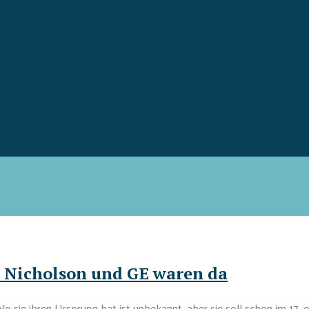
J. Nicholson und GE waren da
 sie ihren Ursprung hat ist unbekannt, aber sie soll schon im 17.