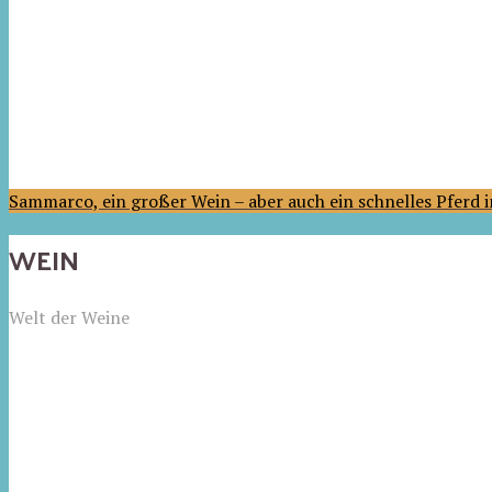
Sammarco, ein großer Wein – aber auch ein schnelles Pferd
WEIN
Welt der Weine