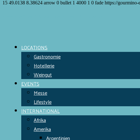
15
49.0138
8.38624
arrow
0
bullet
1
4000
1
0
fade
https://gourmino-
Meet the Chefs!
World Finest
Evens & Locations
LOCATIONS
Gastronomie
Hotellerie
Weingut
EVENTS
Messe
Lifestyle
INTERNATIONAL
Afrika
Amerika
Argentinien