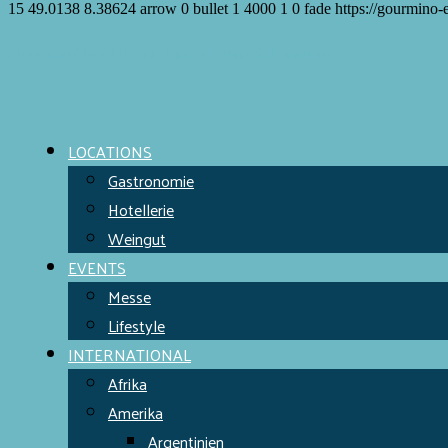
15
49.0138
8.38624
arrow
0
bullet
1
4000
1
0
fade
https://gourmino-
Meet the Chefs!
World Finest
Evens & Locations
LOCATIONS
Gastronomie
Hotellerie
Weingut
EVENTS
Messe
Lifestyle
INTERNATIONAL
Afrika
Amerika
Argentinien