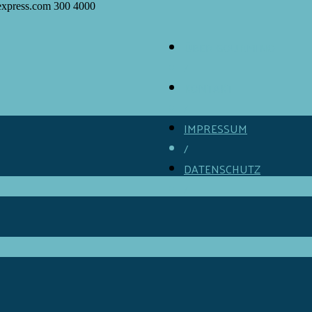
express.com
300
4000
ÜBER GOURMINO
/
KONTAKT
/
IMPRESSUM
/
DATENSCHUTZ
/