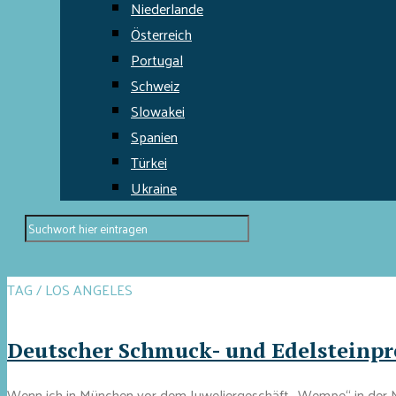
Niederlande
Österreich
Portugal
Schweiz
Slowakei
Spanien
Türkei
Ukraine
TAG / LOS ANGELES
Deutscher Schmuck- und Edelsteinpre
Wenn ich in München vor dem Juweliergeschäft „Wempe“ in der Ma