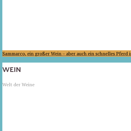
Sammarco, ein großer Wein – aber auch ein schnelles Pferd
WEIN
Welt der Weine