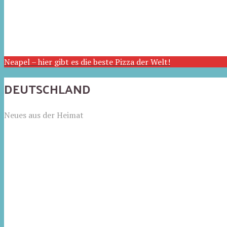
Neapel – hier gibt es die beste Pizza der Welt!
DEUTSCHLAND
Neues aus der Heimat