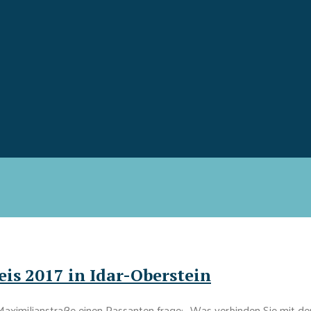
is 2017 in Idar-Oberstein
ximilianstraße einen Passanten frage: „Was verbinden Sie mit der 