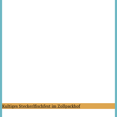
Kultiges Steckerlfischfest im Zollpackhof