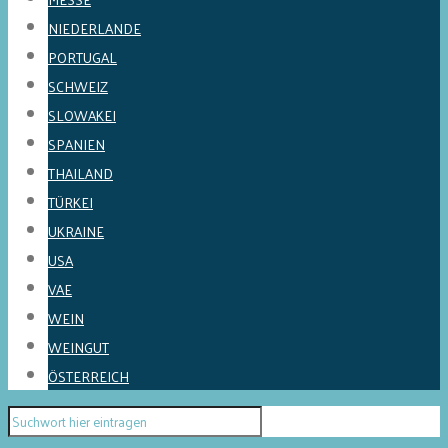
NIEDERLANDE
PORTUGAL
SCHWEIZ
SLOWAKEI
SPANIEN
THAILAND
TÜRKEI
UKRAINE
USA
VAE
WEIN
WEINGUT
ÖSTERREICH