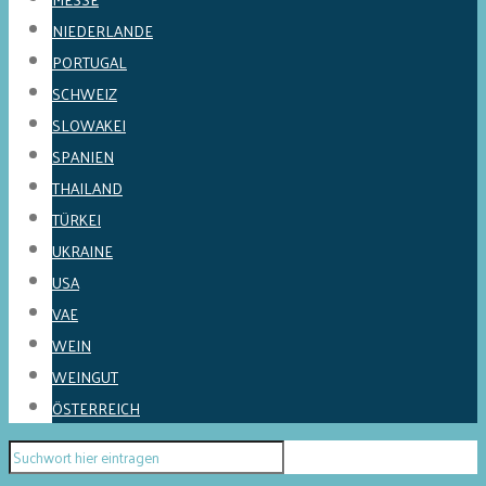
NIEDERLANDE
PORTUGAL
SCHWEIZ
SLOWAKEI
SPANIEN
THAILAND
TÜRKEI
UKRAINE
USA
VAE
WEIN
WEINGUT
ÖSTERREICH