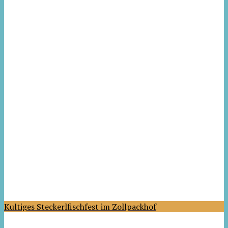
Kultiges Steckerlfischfest im Zollpackhof