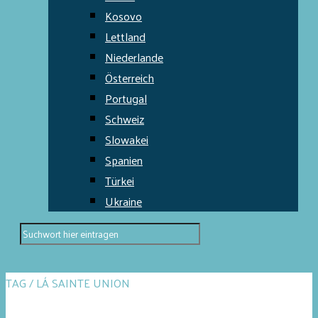
Kosovo
Lettland
Niederlande
Österreich
Portugal
Schweiz
Slowakei
Spanien
Türkei
Ukraine
TAG / LÁ SAINTE UNION