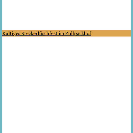
Kultiges Steckerlfischfest im Zollpackhof