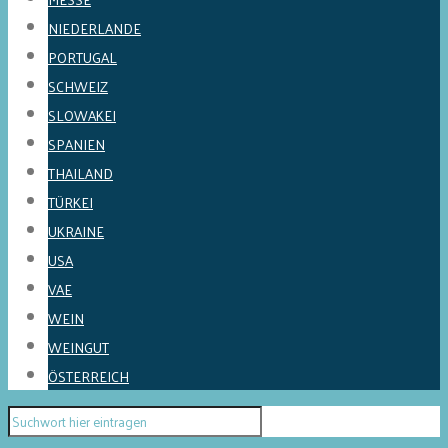
NIEDERLANDE
PORTUGAL
SCHWEIZ
SLOWAKEI
SPANIEN
THAILAND
TÜRKEI
UKRAINE
USA
VAE
WEIN
WEINGUT
ÖSTERREICH