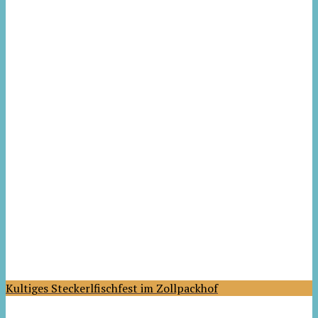
Kultiges Steckerlfischfest im Zollpackhof