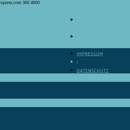
express.com
300
4000
ÜBER GOURMINO
/
KONTAKT
/
IMPRESSUM
/
DATENSCHUTZ
/