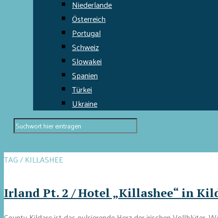
Niederlande
Österreich
Portugal
Schweiz
Slowakei
Spanien
Türkei
Ukraine
TAG / KILLASHEE
Irland Pt. 2 / Hotel „Killashee“ in Ki
County Kildare ist das pulsierende Herz der irischen Vollblüter. W