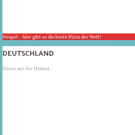
Neapel – hier gibt es die beste Pizza der Welt!
DEUTSCHLAND
Neues aus der Heimat