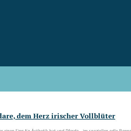
ldare, dem Herz irischer Vollblüter
er einen Sinn für Ästhetik hat und Pferde – im speziellen edle Rennp