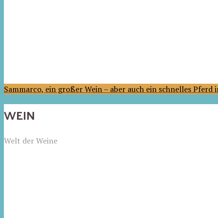
Sammarco, ein großer Wein – aber auch ein schnelles Pferd
WEIN
Welt der Weine