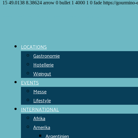
15
49.0138
8.38624
arrow
0
bullet
1
4000
1
0
fade
https://gourmino-
Meet the Chefs!
World Finest
Evens & Locations
LOCATIONS
Gastronomie
Hotellerie
Weingut
EVENTS
Messe
Lifestyle
INTERNATIONAL
Afrika
Amerika
Argentinien