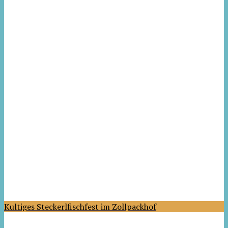
Kultiges Steckerlfischfest im Zollpackhof