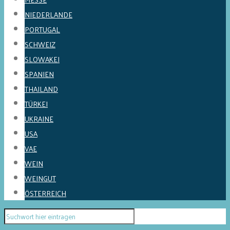
NIEDERLANDE
PORTUGAL
SCHWEIZ
SLOWAKEI
SPANIEN
THAILAND
TÜRKEI
UKRAINE
USA
VAE
WEIN
WEINGUT
ÖSTERREICH