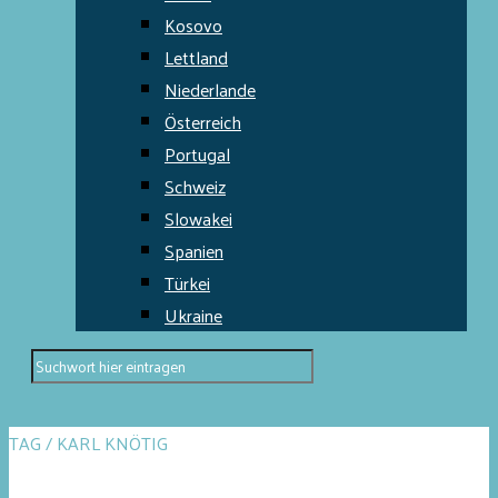
Kosovo
Lettland
Niederlande
Österreich
Portugal
Schweiz
Slowakei
Spanien
Türkei
Ukraine
TAG / KARL KNÖTIG