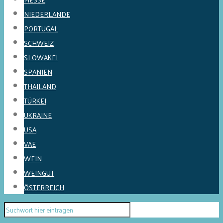
NIEDERLANDE
PORTUGAL
SCHWEIZ
SLOWAKEI
SPANIEN
THAILAND
TÜRKEI
UKRAINE
USA
VAE
WEIN
WEINGUT
ÖSTERREICH