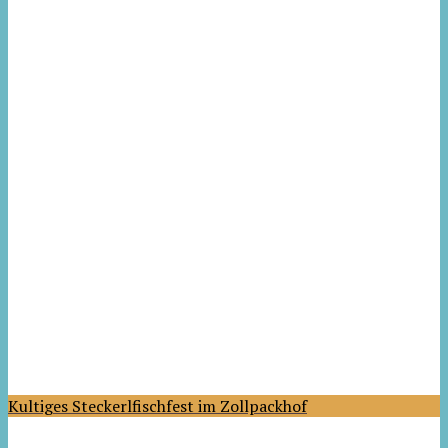
Kultiges Steckerlfischfest im Zollpackhof