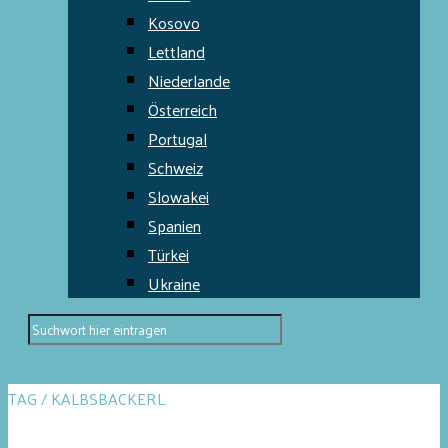
Kosovo
Lettland
Niederlande
Österreich
Portugal
Schweiz
Slowakei
Spanien
Türkei
Ukraine
TAG / KALBSBACKERL