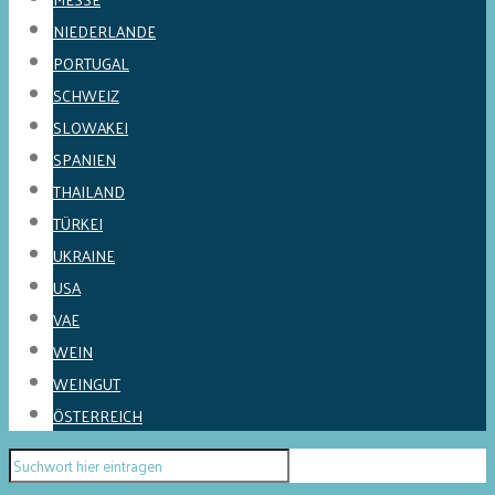
NIEDERLANDE
PORTUGAL
SCHWEIZ
SLOWAKEI
SPANIEN
THAILAND
TÜRKEI
UKRAINE
USA
VAE
WEIN
WEINGUT
ÖSTERREICH