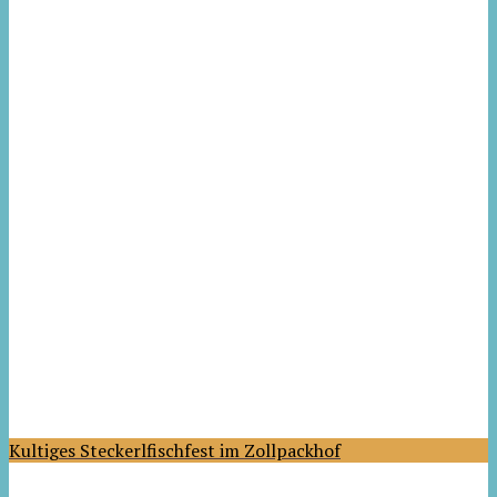
Kultiges Steckerlfischfest im Zollpackhof