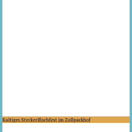
Kultiges Steckerlfischfest im Zollpackhof