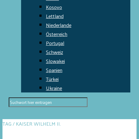
Kosovo
Lettland
Niederlande
Österreich
Portugal
Schweiz
Slowakei
Spanien
Türkei
Ukraine
TAG / KAISER WILHELM II.