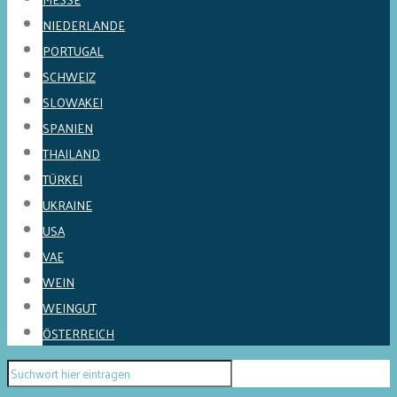
NIEDERLANDE
PORTUGAL
SCHWEIZ
SLOWAKEI
SPANIEN
THAILAND
TÜRKEI
UKRAINE
USA
VAE
WEIN
WEINGUT
ÖSTERREICH