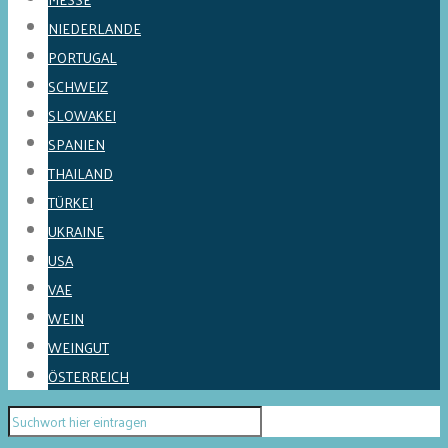
NIEDERLANDE
PORTUGAL
SCHWEIZ
SLOWAKEI
SPANIEN
THAILAND
TÜRKEI
UKRAINE
USA
VAE
WEIN
WEINGUT
ÖSTERREICH