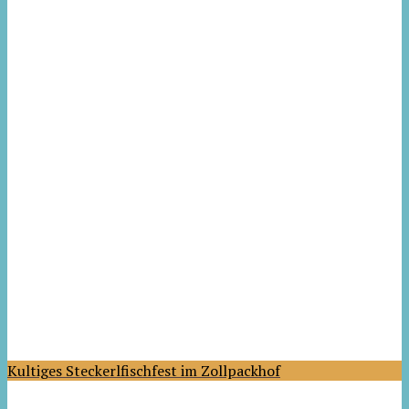
Kultiges Steckerlfischfest im Zollpackhof