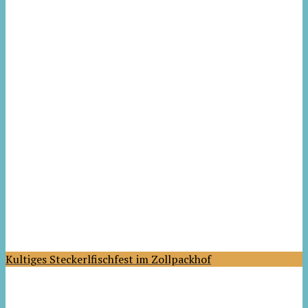
Kultiges Steckerlfischfest im Zollpackhof