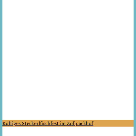
Kultiges Steckerlfischfest im Zollpackhof