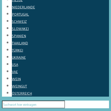
NIEDERLANDE
PORTUGAL
SCHWEIZ
SLOWAKEI
SPANIEN
THAILAND
TÜRKEI
UKRAINE
USA
VAE
WEIN
WEINGUT
ÖSTERREICH