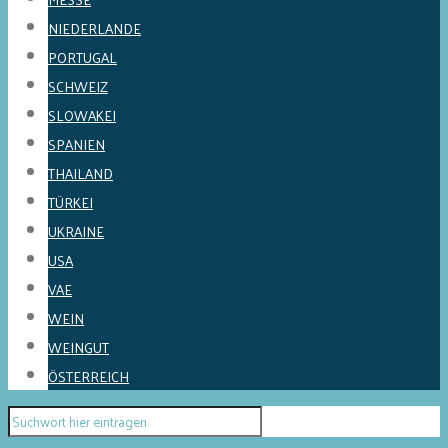
NIEDERLANDE
PORTUGAL
SCHWEIZ
SLOWAKEI
SPANIEN
THAILAND
TÜRKEI
UKRAINE
USA
VAE
WEIN
WEINGUT
ÖSTERREICH