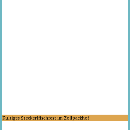
Kultiges Steckerlfischfest im Zollpackhof