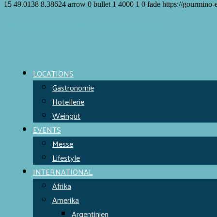
15
49.0138
8.38624
arrow
0
bullet
1
4000
1
0
fade
https://gourmino-
Meet the Chefs!
World Finest
Evens & Locations
LOCATIONS
Gastronomie
Hotellerie
Weingut
EVENTS
Messe
Lifestyle
INTERNATIONAL
Afrika
Amerika
Argentinien