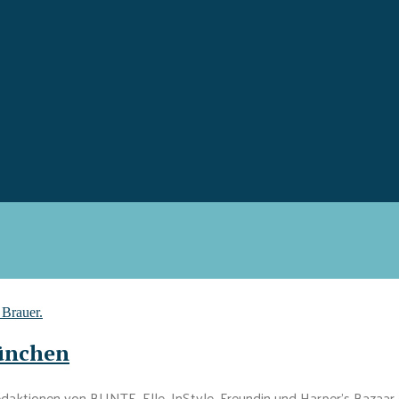
ünchen
ktionen von BUNTE, Elle, InStyle, Freundin und Harper’s Bazaar ein