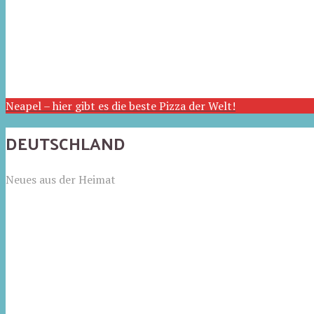
Neapel – hier gibt es die beste Pizza der Welt!
DEUTSCHLAND
Neues aus der Heimat