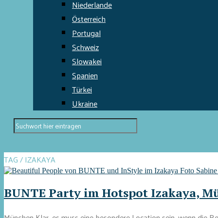
Niederlande
Österreich
Portugal
Schweiz
Slowakei
Spanien
Türkei
Ukraine
TAG / IZAKAYA
BUNTE Party im Hotspot Izakaya, M
München Klar, es muss eine besondere Location sein, wenn die Reda