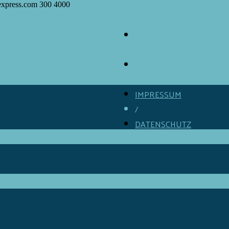
express.com
300
4000
ÜBER GOURMINO
/
KONTAKT
/
IMPRESSUM
/
DATENSCHUTZ
/