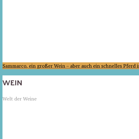
Sammarco, ein großer Wein – aber auch ein schnelles Pferd
WEIN
Welt der Weine